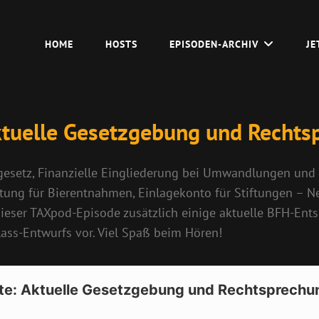
HOME
HOSTS
EPISODEN-ARCHIV
JE
ktuelle Gesetzgebung und Rechts
esetz, Finanzielle Eingliederung bei Umwandlungen und er
tung für Bierentnahmen, Einlagekonto für Stiftungen – N
dieser TAXpod-Episode zusätzlich einige aktuelle BFH-E
ss-Entwurfs vor. Viel Spaß beim Hören!
te: Aktuelle Gesetzgebung und Rechtsprechu