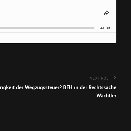
SHARE
THIS
EPISOD
41:33
NEXT POST
rigkeit der Wegzugssteuer? BFH in der Rechtssache
Wächtler