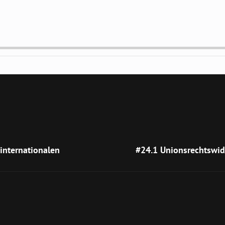
MP
CK
RWARD
Next
Post
internationalen
#24.1 Unionsrechtswid