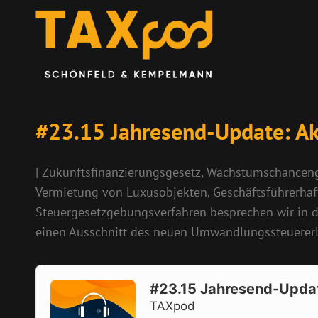
#23.15 Jahresend-Update: A
| Zukunftsfinanzierungsgesetz, Wachstumschanceng
Vermietung von Luxusobjekten, Geschäftsführerhaf
Steuergesetzgebungsverfahren besprechen wir in 
einen Ausschnitt des neuen Umwandlungssteuererla
Audio
Player
#23.15 Jahresend-Upda
TAXpod