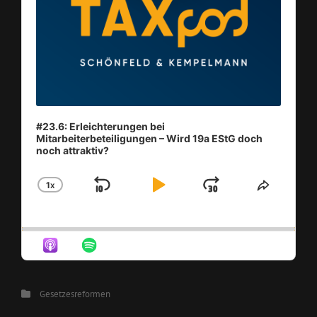
#23.6: Erleichterungen bei
Mitarbeiterbeteiligungen – Wird 19a EStG doch
noch attraktiv?
1
X
SKIP
PLAY
JUMP
CHANGE
SHARE
PLAYBACK
THIS
BACKWARD
PAUSE
FORWAR
RATE
EPISO
Categories
Gesetzesreformen