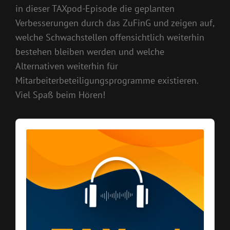
in dieser TAXpod-Episode die geplanten
Verbesserungen durch das ZuFinG und zeigen auf,
welche Schwachstellen offensichtlich weiterhin
bestehen bleiben werden und welche
Alternativen weiterhin für
Mitarbeiterbeteiligungsprogramme existieren.
Viel Spaß beim Hören!
Audio
Player