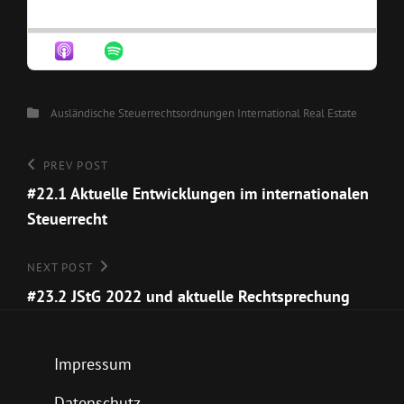
BACKWARD
PAUSE
FORWAR
RATE
EPISO
Categories
Ausländische Steuerrechtsordnungen
International
Real Estate
Beitragsnavigation
Previous
PREV POST
Post
#22.1 Aktuelle Entwicklungen im internationalen
Steuerrecht
Next
NEXT POST
Post
#23.2 JStG 2022 und aktuelle Rechtsprechung
Impressum
Datenschutz