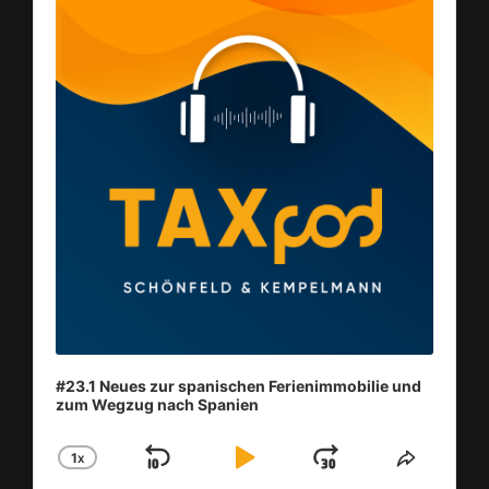
#23.1 Neues zur spanischen Ferienimmobilie und
zum Wegzug nach Spanien
1
X
SKIP
PLAY
JUMP
CHANGE
SHARE
PLAYBACK
THIS