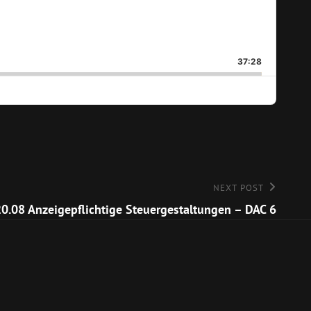
37:28
E
NEXT POST
0.08 Anzeigepflichtige Steuergestaltungen – DAC 6