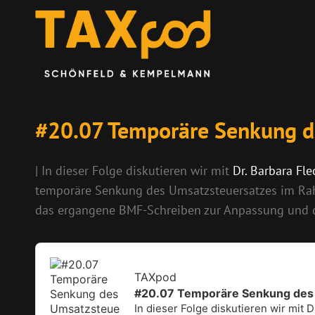
#20.07 Temporäre Senkung d
| In dieser Folge diskutieren wir mit
Dr. Barbara Fl
temporäre Senkung des Umsatzsteuersatzes im Rahm
das ergangene BMF-Schreiben zur Anpassung und d
Audio
Player
TAXpod
#20.07 Temporäre Senkung des
In dieser Folge diskutieren wir mit