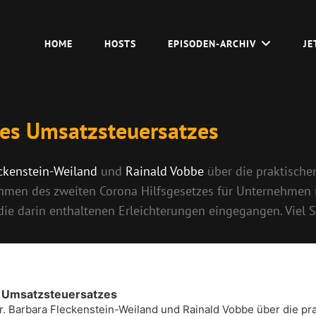
HOME
HOSTS
EPISODEN-ARCHIV
JE
es Umsatzsteuersatzes
eckenstein-Weiland
und
Rainald Vobbe
über die praktische
en des zweiten Corona Hilfsgesetzes für Unternehmen mi
ie darin enthaltenen Erleichterungen eingegangen. Viel
 Umsatzsteuersatzes
 Dr. Barbara Fleckenstein-Weiland und Rainald Vobbe über die 