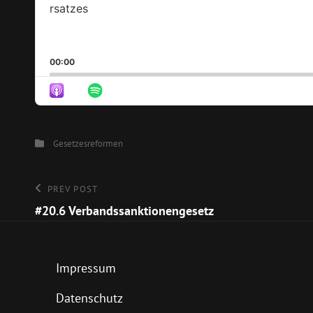
00:00
Categories
Gesetzesreformen
Beitragsnavigation
Previous
PREV POST
Post
#20.6 Verbandssanktionengesetz
Impressum
Datenschutz