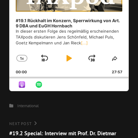
#19.1 Rückhalt im Konzern, Sperrwirkung von Art.
9 DBA und EuGH Hornbach
In dieser ersten Folge des regelmäßig erscheinenden
TAXpods diskutieren Jens Schönfeld, Michael Puls,
Goetz Kempelmann und Jan Rieck
[...]
1
X
SKIP
PLAY
JUMP
CHANGE
SHARE
PLAYBACK
THIS
BACKWARD
PAUSE
FORWAR
00:00
RATE
27:57
EPISO
Categories
International
Beitragsnavigation
Next
NEXT POST
Post
#19.2 Special: Interview mit Prof. Dr. Dietmar