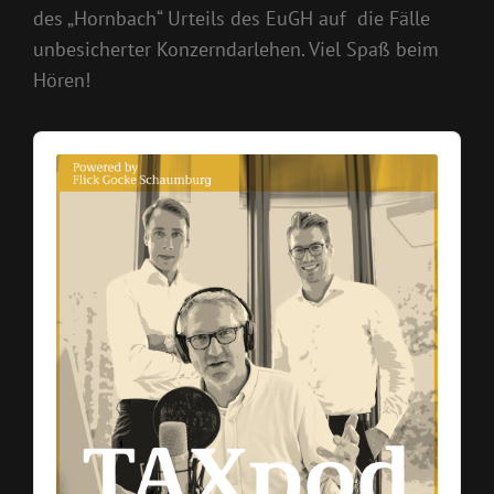
des „Hornbach“ Urteils des EuGH auf die Fälle
unbesicherter Konzerndarlehen. Viel Spaß beim
Hören!
Audio
Player