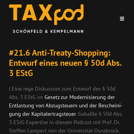
#21.6 Anti-Treaty-Shopping:
Entwurf eines neuen § 50d Abs.
3 EStG
| Eine rege Diskussion zum Entwurf des § 50d
Abs. 3 EStG im
Ge­setz zur Mo­der­ni­sie­rung der
Ent­las­tung von Ab­zug­steu­ern und der Be­schei­ni­
gung der Ka­pi­tal­er­trag­steu­er
. Geballte § 50d Abs.
3 EStG Expertise in diesem Podcast mit Prof. Dr.
Steffen Lampert von der Universität Osnabrück.