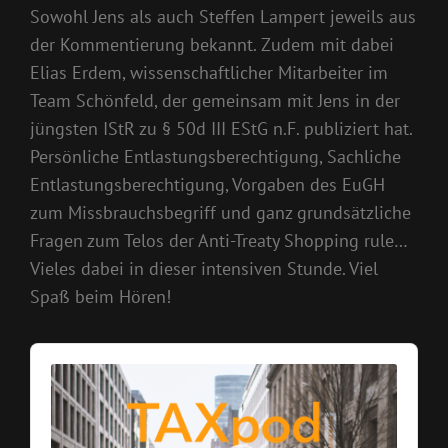
Sowohl Jens als auch Steffen Lampert jeweils aus
der Kommentierung bekannt. Zudem mit dabei
Elias Erdem, wissenschaftlicher Mitarbeiter im
Team Schönfeld, der gemeinsam mit Jens in der
jüngsten IStR zu § 50d III EStG n.F. publiziert hat.
Persönliche Entlastungsberechtigung, Sachliche
Entlastungsberechtigung, Vorgaben des EuGH
zum Missbrauchsbegriff und ganz grundsätzliche
Fragen zum Telos der Anti-Treaty Shopping rule…
Vieles dabei in dieser intensiven Stunde. Viel
Spaß beim Hören!
Audio
Player