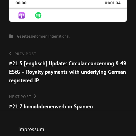
BACKWARD
PAUSE
FORWAR
00:00
RATE
01:01:34
EPISO
Categories
Gesetzesreformen
International
Beitragsnavigation
Previous
PREV POST
Post
#21.5 [englisch] Update: Circular concerning § 49
EStG – Royalty payments with underlying German
registered IP
Next
NEXT POST
Post
#21.7 Immobilienerwerb in Spanien
Impressum