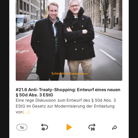
#21.6 Anti-Treaty-Shopping: Entwurf eines neuen
§ 50d Abs. 3 EStG
Eine rege Diskussion zum Entwurf des § 50d Abs. 3
EStG im Ge­setz zur Mo­der­ni­sie­rung der Ent­las­tung
von
[...]
1
X
SKIP
PLAY
JUMP
CHANGE
SHARE
PLAYBACK
THIS